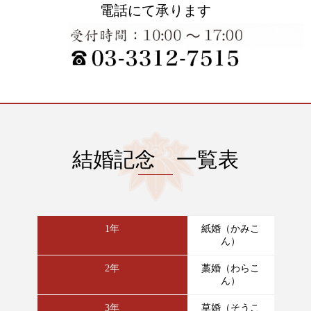
電話にて承ります
結婚記念 一覧表
1年
紙婚（かみこ
ん）
2年
藁婚（わらこ
ん）
3年
草婚（そうこ