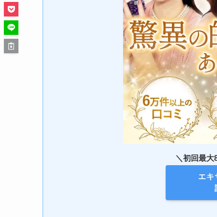
＼初回最大8
エキ