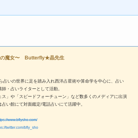
魔女〜 Butterfly★晶先生
年から占いの世界に足を踏み入れ西洋占星術や算命学を中心に、占い
講師・占いライターとして活動。
ェス」や「スピードフォーチューン」など数多くのメディアに出演
は占い館にて対面鑑定/電話占いにて活躍中。
tps://www.bflysho.com/
ps://twitter.com/bfly_sho